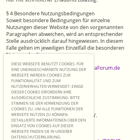
§ 4 Besondere Nutzungsbedingungen
Soweit besondere Bedingungen für einzelne
Nutzungen dieser Website von den vorgenannten
Paragraphen abweichen, wird an entsprechender
Stelle ausdrücklich darauf hingewiesen. In diesem
Falle gelten im jeweiligen Einzelfall die besonderen
Nutzungsbedingungen.
DIESE WEBSEITE BENUTZT COOKIES. FÜR
Quelle:
Impressum Generator von JuraForum.de
EINE UNEINGESCHRÄNKTE NUTZUNG DER
WEBSEITE WERDEN COOKIES ZUR
FUNKTIONALITÄT UND ZUM
NUTZERVERHALTEN VERWENDET. EINIGE
DIESER COOKIES ERFORDERN IHRE
AUSDRÜCKLICHE ZUSTIMMUNG. BITTE
STIMMEN SIE DER VERWENDUNG DER
COOKIES ZU, UM ALLE FUNKTIONEN DER
WEBSEITE NUTZEN ZU KÖNNEN.
© Die Augenöffner e.V.
DETAILLIERTE INFORMATIONEN ÜBER DEN
EINSATZ VON COOKIES AUF DIESER
WEBSEITE FINDEN SIE IN UNSERER
DATENSCHUTZERKLÄRUNG.