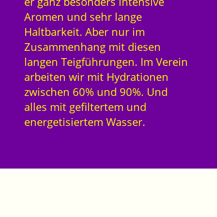
er ganz besonders intensive
Aromen und sehr lange
Haltbarkeit. Aber nur im
Zusammenhang mit diesen
langen Teigführungen. Im Verein
arbeiten wir mit Hydrationen
zwischen 60% und 90%. Und
alles mit gefiltertem und
energetisiertem Wasser.