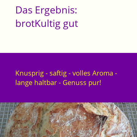
Das Ergebnis:
brotKultig gut
Knusprig - saftig - volles Aroma -
lange haltbar - Genuss pur!