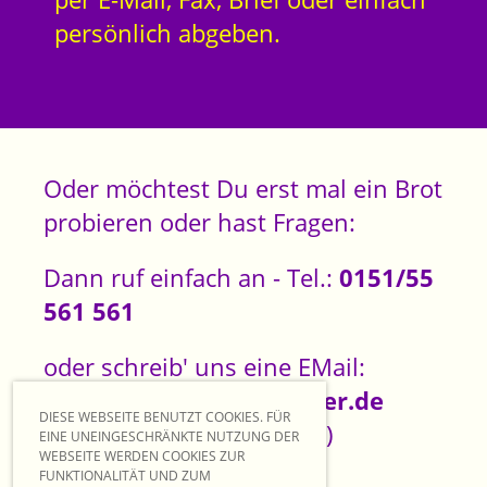
persönlich abgeben.
Oder möchtest Du erst mal ein Brot
probieren oder hast Fragen:
Dann ruf einfach an - Tel.:
0151/55
561 561
oder schreib' uns eine EMail:
office[at]dieaugenoeffner.de
DIESE WEBSEITE BENUTZT COOKIES. FÜR
([at] bitte mit @ ersetzen!)
EINE UNEINGESCHRÄNKTE NUTZUNG DER
WEBSEITE WERDEN COOKIES ZUR
FUNKTIONALITÄT UND ZUM